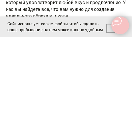
который удовлетворит любой вкус и предпочтение. У
нас вы найдете все, что вам нужно для создания
идеального образа в школе.
Сайт использует cookie-файлы, чтобы сделать
OK
У нас Вы можете купить недорогие гольфы для
ваше пребывание на нём максимально удобным
девочек в школу, школьные колготки, носки в
школу купить. Большой выбор белых гольфов и
колготок для школы.
Школьная форма
Аксессуары
Мантия выпускника
School-Dress
Новинки
Телефон: +7 (900) 333-
88-70