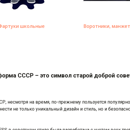
Фартуки школьные
Воротники, манже
орма СССР – это символ старой доброй сове
Р, несмотря на время, по-прежнему пользуется популярно
ести не только уникальный дизайн и стиль, но и безопасно
S в советском стиле была разработана с учетом всех треб