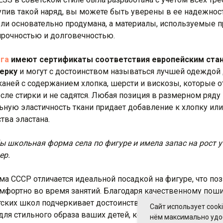
упив такой наряд, вы можете быть уверены в ее надежност
ли основательно продумана, а материалы, используемые п
рочностью и долговечностью.
га
имеют сертификаты соответствия европейским ста
ерку
и могут с достоинством называться лучшей одеждой
каней с содержанием хлопка, шерсти и вискозы, которые 
сле стирки и не садятся. Любая позиция в размерном ряду 
ьную эластичность ткани придает добавление к хлопку ил
тва эластана.
бы школьная форма села по фигуре и имела запас на рост 
ер.
а СССР отличается идеальной посадкой на фигуре, что по
омфортно во время занятий. Благодаря качественному пош
тских школ подчеркивает достоинства фигуры и выглядит м
Сайт использует cook
для стильного образа ваших детей, который также облада
нём максимально уд