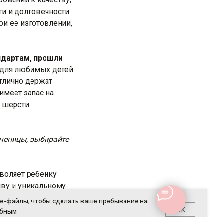
и и долговечности.
ри ее изготовлении,
ндартам, прошли
 для любимых детей.
отлично держат
имеет запас на
и шерсти
ученицы, выбирайте
зволяет ребенку
иву и уникальному
одно и стильно. Это
ie-файлы, чтобы сделать ваше пребывание на
ет неповторимой
OK
обным