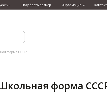
Подобрать размер
Информация
Контак
упить?
ная форма СССР
Школьная форма ССС