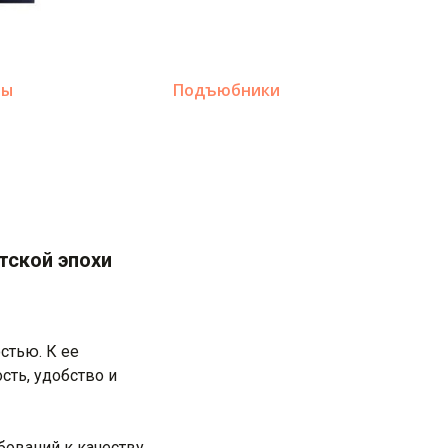
ты
Подъюбники
тской эпохи
стью. К ее
сть, удобство и
ований к качеству,