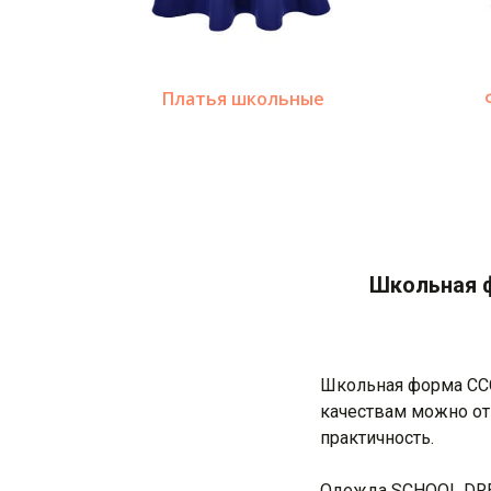
Платья школьные
Школьная ф
Школьная форма ССС
качествам можно отн
практичность.
Одежда SCHOOL DRES